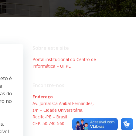
Sobre este site
Portal institucional do Centro de
Informática – UFPE
jeto é
Encontre-nos
e
ras do
Endereço
bro no
Av. Jornalista Aníbal Fernandes,
s/n – Cidade Universitária.
Recife-PE – Brasil
s,
CEP: 50.740-560
ível