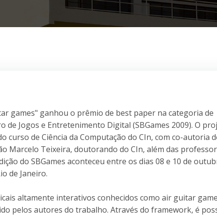
itar games" ganhou o prêmio de best paper na categoria de
ro de Jogos e Entretenimento Digital (SBGames 2009). O pro
e do curso de Ciência da Computação do CIn, com co-autoria d
oão Marcelo Teixeira, doutorando do CIn, além das professo
 edição do SBGames aconteceu entre os dias 08 e 10 de outu
o de Janeiro.
cais altamente interativos conhecidos como air guitar game
o pelos autores do trabalho. Através do framework, é poss