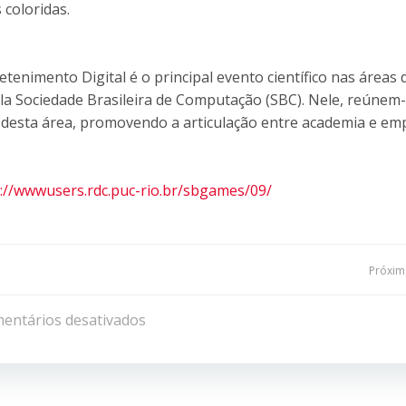
 coloridas.
enimento Digital é o principal evento científico nas áreas 
la Sociedade Brasileira de Computação (SBC). Nele, reúnem-
al desta área, promovendo a articulação entre academia e em
://wwwusers.rdc.puc-rio.br/sbgames/09/
Navegação
Próxima
de
entários desativados
Post