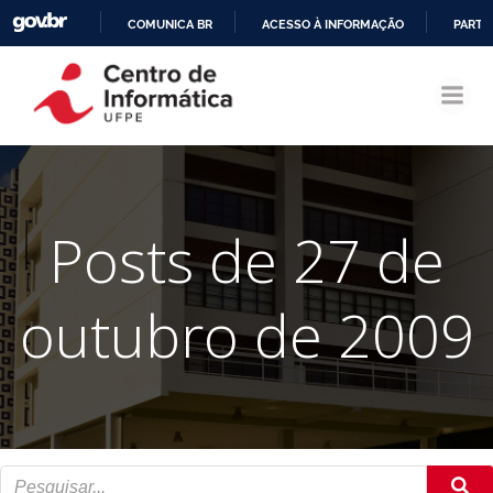
COMUNICA BR
ACESSO À INFORMAÇÃO
PARTI
Pular
IR
para
PARA
o
O
conteúdo
CONTEÚDO
Posts de 27 de
outubro de 2009