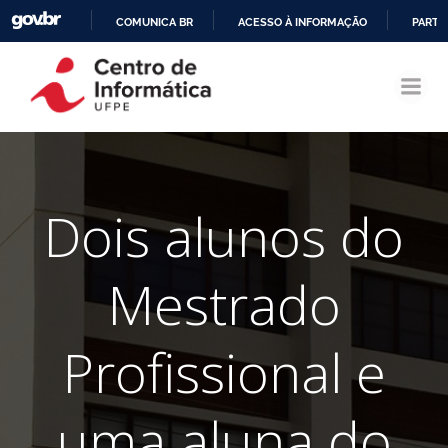
COMUNICA BR
ACESSO À INFORMAÇÃO
PARTI
Pular
IR
para
PARA
o
O
conteúdo
CONTEÚDO
Dois alunos do
Mestrado
Profissional e
uma aluna do