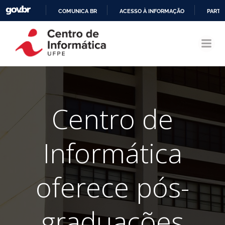
COMUNICA BR
ACESSO À INFORMAÇÃO
PARTI
Pular
IR
para
PARA
o
O
conteúdo
CONTEÚDO
Centro de
Informática
oferece pós-
graduações