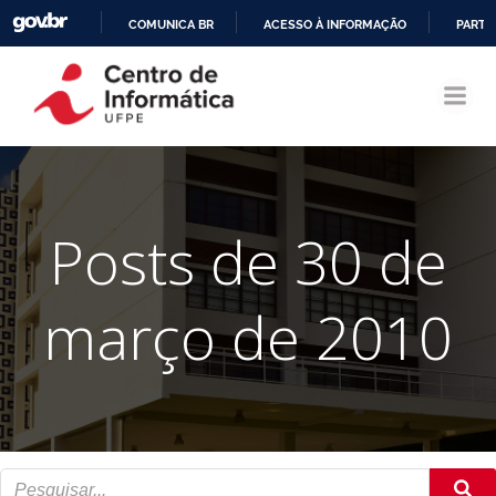
COMUNICA BR
ACESSO À INFORMAÇÃO
PARTI
Pular
IR
para
PARA
o
O
conteúdo
CONTEÚDO
Posts de 30 de
março de 2010