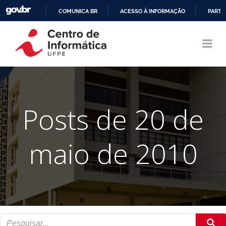
COMUNICA BR
ACESSO À INFORMAÇÃO
PARTI
Pular
IR
para
PARA
o
O
conteúdo
CONTEÚDO
Posts de 20 de
maio de 2010