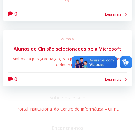
0
Leia mais
20 maio
Alunos do CIn são selecionados pela Microsoft
Ambos da pós-graduação, irão para a sede da Microsoft em
Redmon (EUA)
0
Leia mais
Sobre este site
Portal institucional do Centro de Informática – UFPE
Encontre-nos