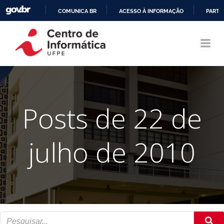
COMUNICA BR
ACESSO À INFORMAÇÃO
PARTI
Pular
IR
para
PARA
o
O
conteúdo
CONTEÚDO
Posts de 22 de
julho de 2010