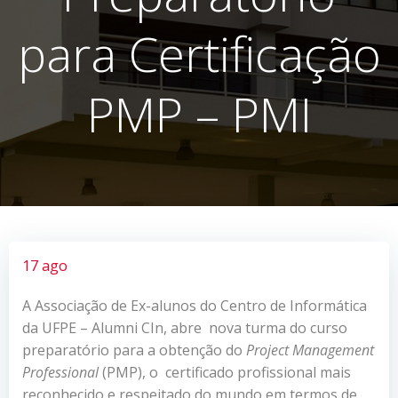
para Certificação
PMP – PMI
17 ago
A Associação de Ex-alunos do Centro de Informática
da UFPE – Alumni CIn, abre nova turma do curso
preparatório para a obtenção do
Project Management
Professional
(PMP), o certificado profissional mais
reconhecido e respeitado do mundo em termos de