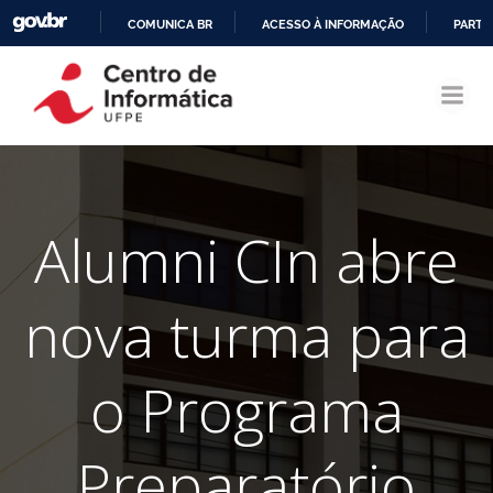
COMUNICA BR
ACESSO À INFORMAÇÃO
PARTI
Pular
IR
para
PARA
o
O
conteúdo
CONTEÚDO
Alumni CIn abre
nova turma para
o Programa
Preparatório