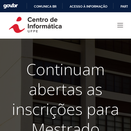
COMUNICA BR
ACESSO À INFORMAÇÃO
PARTI
Pular
IR
para
PARA
o
O
conteúdo
CONTEÚDO
Continuam
abertas as
inscrições para
Mestrado