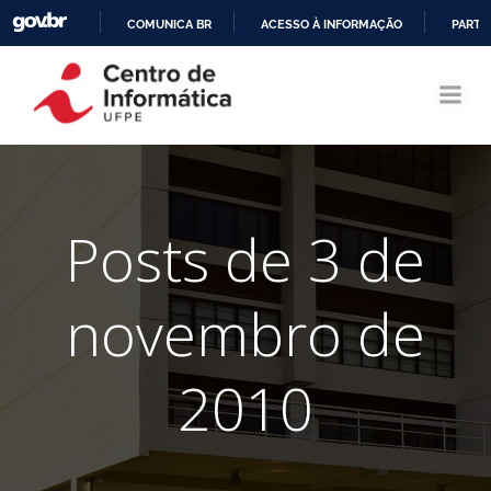
COMUNICA BR
ACESSO À INFORMAÇÃO
PARTI
Pular
IR
para
PARA
o
O
conteúdo
CONTEÚDO
Posts de 3 de
novembro de
2010