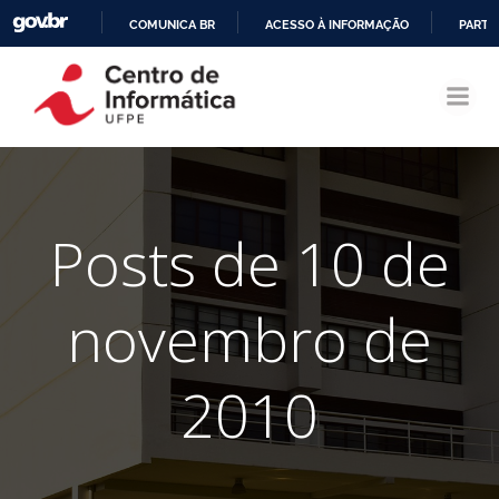
COMUNICA BR
ACESSO À INFORMAÇÃO
PARTI
Pular
IR
para
PARA
o
O
conteúdo
CONTEÚDO
Posts de 10 de
novembro de
2010