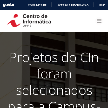
COMUNICA BR
ACESSO À INFORMAÇÃO
PARTI
Pular
IR
para
PARA
o
O
conteúdo
CONTEÚDO
Projetos do CIn
foram
selecionados
para a Campus-