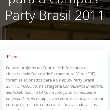
Party Brasil 2011
19 jan
Quatro projetos do Centro de Informática da
Universidade Federal de Pernambuco (CIn-UFPE)
foram selecionados para a Campus-Party Brasil
2011: O
MobiClub
, na categoria
Campuseiros inventam
,
SeuTicket
,
Tuit.in
e
CATS
, na categoria
Campuseiros
empreendem
. As equipes vencedoras iram apresentar
seus projetos para uma comissão avaliadora e os