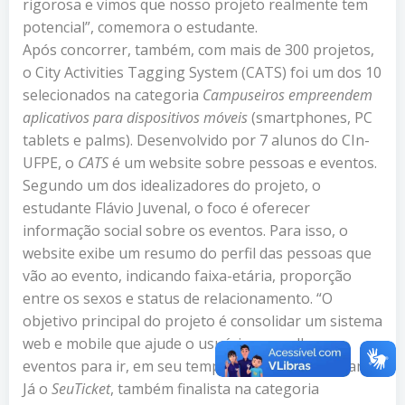
rigorosa e vimos que nosso projeto realmente tem
potencial”, comemora o estudante.
Após concorrer, também, com mais de 300 projetos,
o City Activities Tagging System (CATS) foi um dos 10
selecionados na categoria
Campuseiros empreendem
aplicativos para dispositivos móveis
(smartphones, PC
tablets e palms). Desenvolvido por 7 alunos do CIn-
UFPE, o
CATS
é um website sobre pessoas e eventos.
Segundo um dos idealizadores do projeto, o
estudante Flávio Juvenal, o foco é oferecer
informação social sobre os eventos. Para isso, o
website exibe um resumo do perfil das pessoas que
vão ao evento, indicando faixa-etária, proporção
entre os sexos e status de relacionamento. “O
objetivo principal do projeto é consolidar um sistema
web e mobile que ajude o usuário a escolher os
eventos para ir, em seu tempo livre”, diz o estudante.
Já o
SeuTicket
, também finalista na categoria