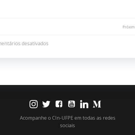
Navegação
Próxima
de
entários desativados
Post
Acompanhe o CIn-UFPE em todas as redes
sociais