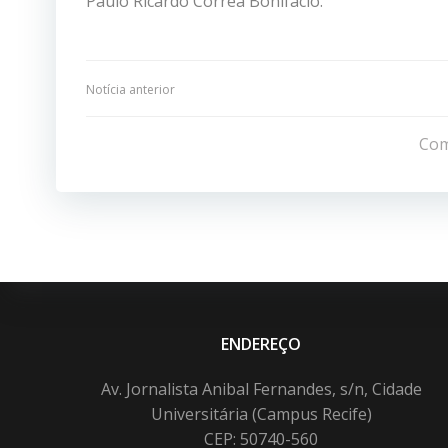
Paulo Ricardo Corrêa Bonifácio.
Navegação
Notícia anterior
de
Com
Post
ENDEREÇO
Av. Jornalista Anibal Fernandes, s/n, Cidade
Universitária (Campus Recife)
CEP: 50740-560