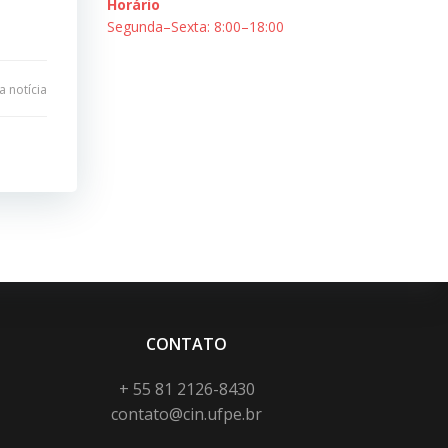
Horário
Segunda–Sexta: 8:00–18:00
 notícia
CONTATO
+ 55 81 2126-8430
contato@cin.ufpe.br