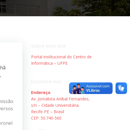
Sobre este site
Portal institucional do Centro de
Informática – UFPE
nhã
,
Encontre-nos
Endereço
Av. Jornalista Aníbal Fernandes,
 missão
s/n – Cidade Universitária.
versos
Recife-PE – Brasil
CEP: 50.740-560
oronel