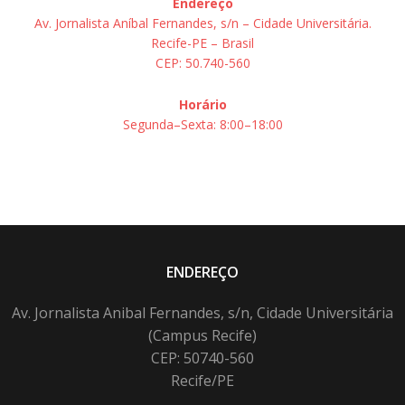
Endereço
Av. Jornalista Aníbal Fernandes, s/n – Cidade Universitária.
Recife-PE – Brasil
CEP: 50.740-560
Horário
Segunda–Sexta: 8:00–18:00
ENDEREÇO
Av. Jornalista Anibal Fernandes, s/n, Cidade Universitária
(Campus Recife)
CEP: 50740-560
Recife/PE