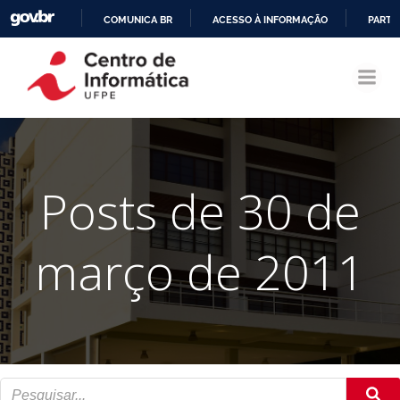
COMUNICA BR
ACESSO À INFORMAÇÃO
PARTI
Pular
IR
para
PARA
o
O
conteúdo
CONTEÚDO
Posts de 30 de
março de 2011