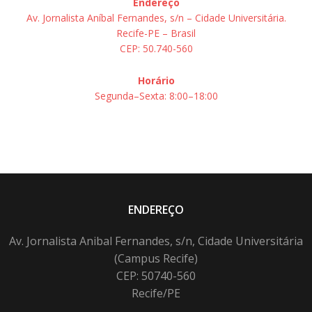
Endereço
Av. Jornalista Aníbal Fernandes, s/n – Cidade Universitária.
Recife-PE – Brasil
CEP: 50.740-560
Horário
Segunda–Sexta: 8:00–18:00
ENDEREÇO
Av. Jornalista Anibal Fernandes, s/n, Cidade Universitária
(Campus Recife)
CEP: 50740-560
Recife/PE