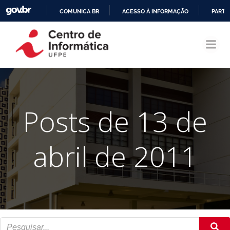
COMUNICA BR
ACESSO À INFORMAÇÃO
PARTI
Pular
IR
para
PARA
o
O
conteúdo
CONTEÚDO
Posts de 13 de
abril de 2011