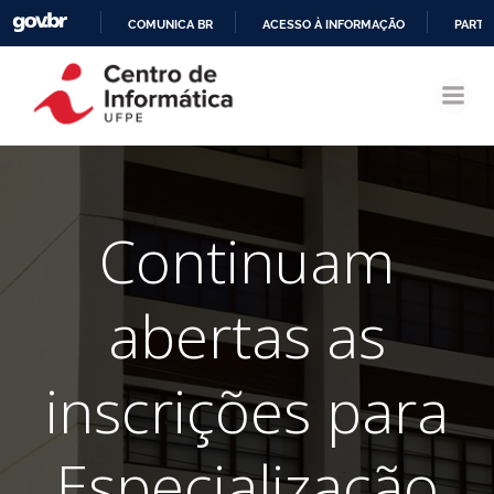
COMUNICA BR
ACESSO À INFORMAÇÃO
PARTI
Pular
IR
para
PARA
o
O
conteúdo
CONTEÚDO
Continuam
abertas as
inscrições para
Especialização