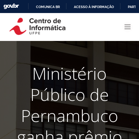
COMUNICA BR
ACESSO À INFORMAÇÃO
PARTI
Pular
IR
para
PARA
o
O
conteúdo
CONTEÚDO
Ministério
Público de
Pernambuco
ganha prêmio