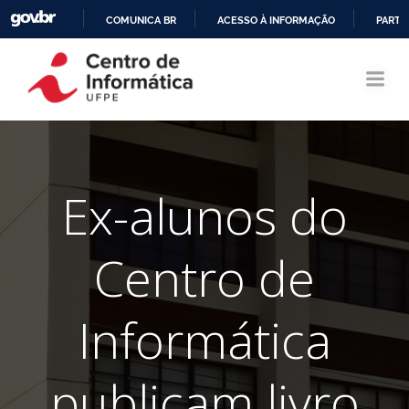
COMUNICA BR
ACESSO À INFORMAÇÃO
PARTI
Pular
IR
para
PARA
o
O
conteúdo
CONTEÚDO
Ex-alunos do
Centro de
Informática
publicam livro