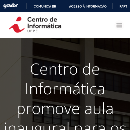
COMUNICA BR
ACESSO À INFORMAÇÃO
PARTI
Pular
IR
para
PARA
o
O
conteúdo
CONTEÚDO
Centro de
Informática
promove aula
inaugural para os