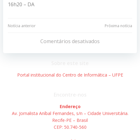
16h20 – DA
Navegação
Navegação
Notícia anterior
Próxima notícia
de
de
Comentários desativados
Post
Post
Sobre este site
Portal institucional do Centro de Informática – UFPE
Encontre-nos
Endereço
Av. Jornalista Aníbal Fernandes, s/n – Cidade Universitária.
Recife-PE – Brasil
CEP: 50.740-560