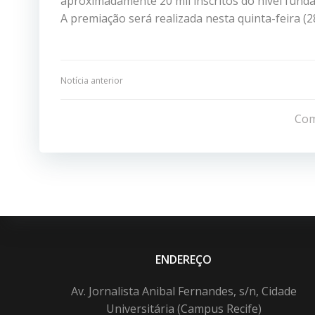
aproximadamente 20 mil inscritos do nível fund
A premiação será realizada nesta quinta-feira (
Navegação
Notícia anterior
de
Com
Post
ENDEREÇO
Av. Jornalista Anibal Fernandes, s/n, Cidade
Universitária (Campus Recife)