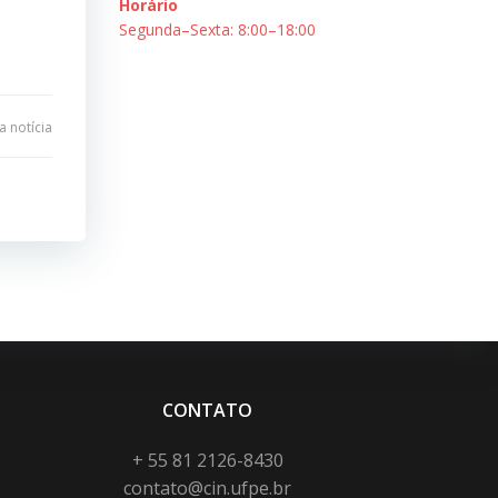
Horário
Segunda–Sexta: 8:00–18:00
 notícia
CONTATO
+ 55 81 2126-8430
contato@cin.ufpe.br