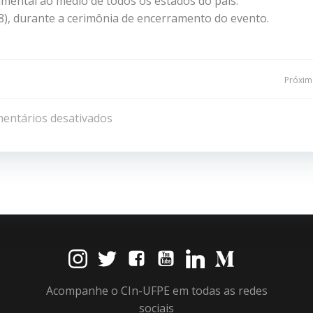
amental ao médio de todos os estados do país.
28), durante a cerimônia de encerramento do evento.
Navegação
Próxima
de
entários desativados
Post
Acompanhe o CIn-UFPE em todas as redes
sociais