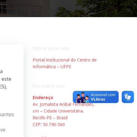
Sobre este site
Portal institucional do Centro de
Informática – UFPE
za
 este
Encontre-nos
ES),
Endereço
Av. Jornalista Aníbal Fernandes,
s/n – Cidade Universitária.
ipantes
Recife-PE – Brasil
CEP: 50.740-560
eve