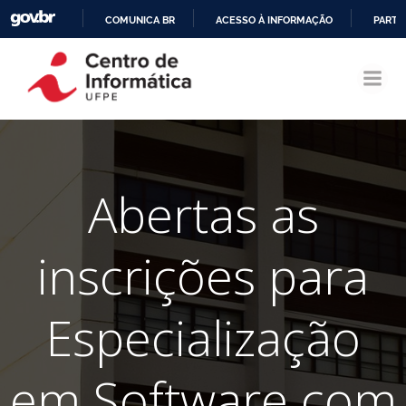
COMUNICA BR
ACESSO À INFORMAÇÃO
PARTI
Pular
IR
para
PARA
o
O
conteúdo
CONTEÚDO
Abertas as
inscrições para
Especialização
em Software com