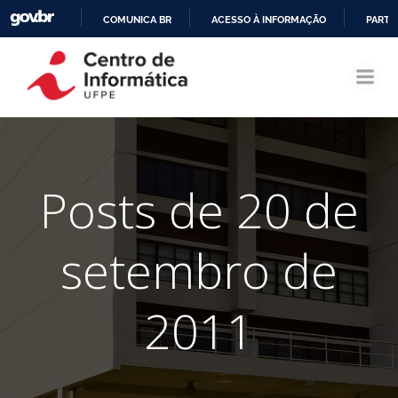
COMUNICA BR
ACESSO À INFORMAÇÃO
PARTI
Pular
IR
para
PARA
o
O
conteúdo
CONTEÚDO
Posts de 20 de
setembro de
2011