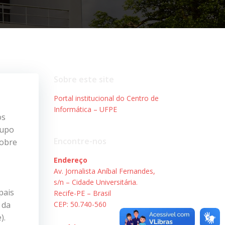
Sobre este site
Portal institucional do Centro de
Informática – UFPE
os
rupo
Encontre-nos
sobre
Endereço
Av. Jornalista Aníbal Fernandes,
s/n – Cidade Universitária.
pais
Recife-PE – Brasil
 da
CEP: 50.740-560
).