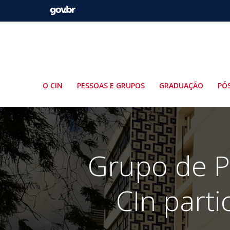
Pular
para
o
conteúdo
O CIN
PESSOAS E GRUPOS
GRADUAÇÃO
PÓ
Grupo de P
CIn part