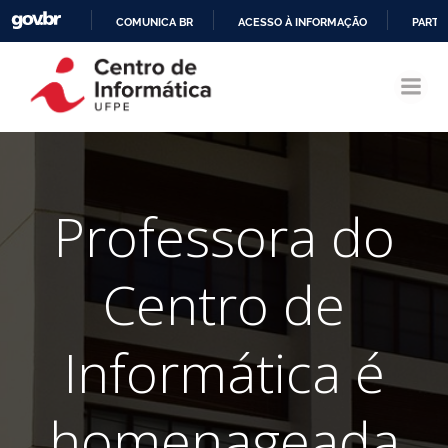
COMUNICA BR
ACESSO À INFORMAÇÃO
PARTI
Pular
IR
para
PARA
o
O
conteúdo
CONTEÚDO
Professora do
Centro de
Informática é
homenageada