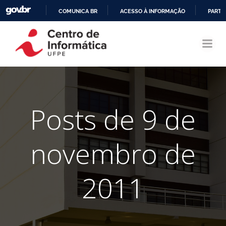
COMUNICA BR
ACESSO À INFORMAÇÃO
PARTI
Pular
IR
para
PARA
o
O
conteúdo
CONTEÚDO
Posts de 9 de
novembro de
2011