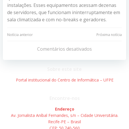
instalações. Esses equipamentos acessam dezenas
de servidores, que funcionam ininterruptamente em
sala climatizada e com no-breaks e geradores.
Navegação
Navegação
Notícia anterior
Próxima notícia
de
de
Comentários desativados
Post
Post
Sobre este site
Portal institucional do Centro de Informática – UFPE
Encontre-nos
Endereço
Av. Jornalista Aníbal Fernandes, s/n – Cidade Universitária.
Recife-PE – Brasil
CEP: 50.740-560