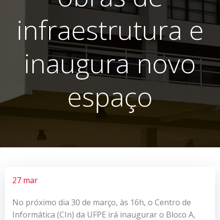
infraestrutura e
inaugura novo
espaço
27 mar
No próximo dia 30 de março, às 16h, o Centro de
Informática (CIn) da UFPE irá inaugurar o Bloco A,