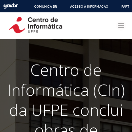
COMUNICA BR
ACESSO À INFORMAÇÃO
PARTI
Pular
IR
para
PARA
o
O
conteúdo
CONTEÚDO
Centro de
Informática (CIn)
da UFPE conclui
obras de