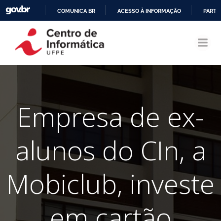
COMUNICA BR
ACESSO À INFORMAÇÃO
PARTI
Pular
IR
para
PARA
o
O
conteúdo
CONTEÚDO
Empresa de ex-
alunos do CIn, a
Mobiclub, investe
em cartão