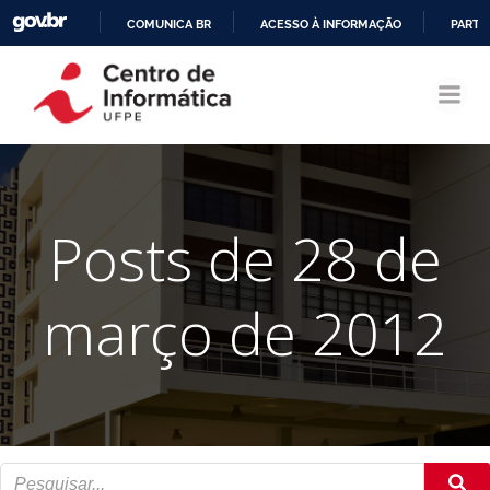
COMUNICA BR
ACESSO À INFORMAÇÃO
PARTI
Pular
IR
para
PARA
o
O
conteúdo
CONTEÚDO
Posts de 28 de
março de 2012