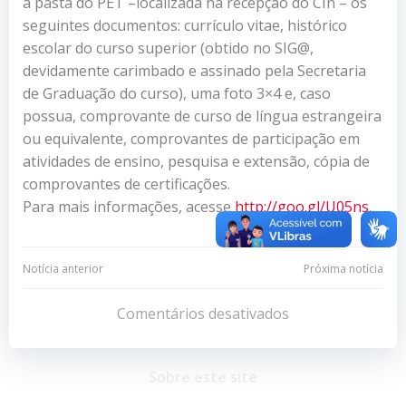
a pasta do PET –localizada na recepção do CIn – os
seguintes documentos: currículo vitae, histórico
escolar do curso superior (obtido no SIG@,
devidamente carimbado e assinado pela Secretaria
de Graduação do curso), uma foto 3×4 e, caso
possua, comprovante de curso de língua estrangeira
ou equivalente, comprovantes de participação em
atividades de ensino, pesquisa e extensão, cópia de
comprovantes de certificações.
Para mais informações, acesse
http://goo.gl/U05ns
.
Navegação
Navegação
Notícia anterior
Próxima notícia
de
de
Comentários desativados
Post
Post
Sobre este site