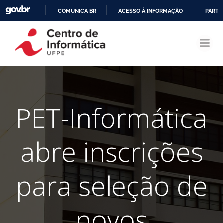
COMUNICA BR
ACESSO À INFORMAÇÃO
PARTI
Pular
IR
para
PARA
o
O
conteúdo
CONTEÚDO
PET-Informática
abre inscrições
para seleção de
novos