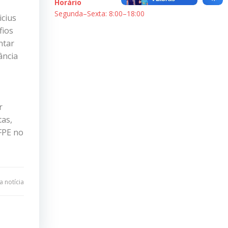
Horário
Segunda–Sexta: 8:00–18:00
icius
fios
ntar
ância
r
tas,
UFPE no
 notícia