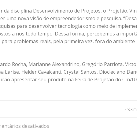
r da disciplina Desenvolvimento de Projetos, o Projetão. Vin
 ter uma nova visão de empreendedorismo e pesquisa. “Desa
esquisas para desenvolver tecnologia como meio de impleme
postos a nos todo tempo. Dessa forma, percebemos a import
 para problemas reais, pela primeira vez, fora do ambiente
uardo Rocha, Marianne Alexandrino, Gregório Patriota, Victo
a Larise, Helder Cavalcanti, Crystal Santos, Diocleciano Dan
a irão apresentar seu produto na Feira de Projetão do CIn/
Navegação
Próxima
de
entários desativados