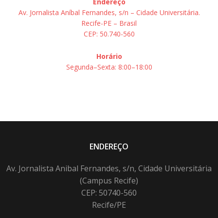
Endereço
Av. Jornalista Aníbal Fernandes, s/n – Cidade Universitária.
Recife-PE – Brasil
CEP: 50.740-560
Horário
Segunda–Sexta: 8:00–18:00
ENDEREÇO
Av. Jornalista Anibal Fernandes, s/n, Cidade Universitária
(Campus Recife)
CEP: 50740-560
Recife/PE