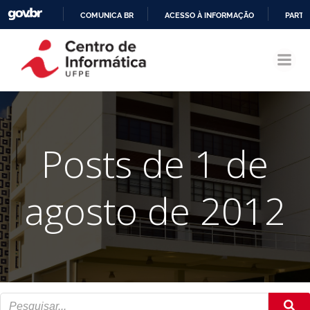
COMUNICA BR
ACESSO À INFORMAÇÃO
PARTI
Pular
IR
para
PARA
o
O
conteúdo
CONTEÚDO
Posts de 1 de
agosto de 2012