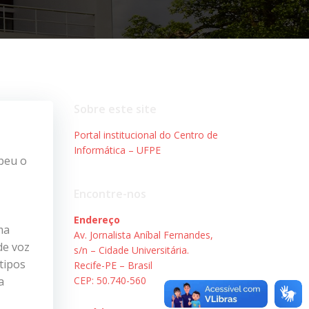
Sobre este site
Portal institucional do Centro de
Informática – UFPE
ebeu o
Encontre-nos
Endereço
ma
Av. Jornalista Aníbal Fernandes,
de voz
s/n – Cidade Universitária.
tipos
Recife-PE – Brasil
a
CEP: 50.740-560