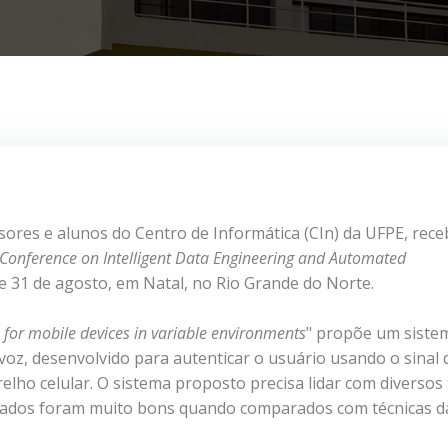
sores e alunos do Centro de Informática (CIn) da UFPE, rec
 Conference on Intelligent Data Engineering and Automated
 e 31 de agosto, em Natal, no Rio Grande do Norte.
 for mobile devices in variable environments
" propõe um siste
 voz, desenvolvido para autenticar o usuário usando o sinal 
lho celular. O sistema proposto precisa lidar com diversos 
ançados foram muito bons quando comparados com técnicas d