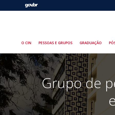
Pular
para
o
conteúdo
O CIN
PESSOAS E GRUPOS
GRADUAÇÃO
PÓ
Grupo de p
e