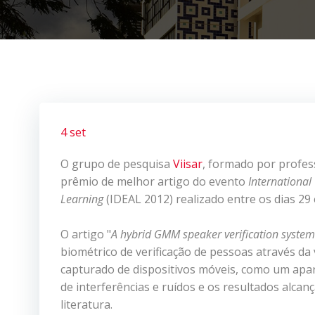
4 set
O grupo de pesquisa
Viisar
, formado por profes
prêmio de melhor artigo do evento
International
Learning
(IDEAL 2012) realizado entre os dias 29
O artigo "
A hybrid GMM speaker verification system
biométrico de verificação de pessoas através da
capturado de dispositivos móveis, como um apare
de interferências e ruídos e os resultados alc
literatura.