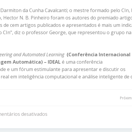
 Darmiton da Cunha Cavalcanti; o mestre formado pelo CIn,
 Hector N. B. Pinheiro foram os autores do premiado artigo
s de cem artigos publicados e apresentados é mais um indic
o CIn", diz o professor George, que representou o grupo na
ineering and Automated Learning
(Conferência Internacional
agem Automática) – IDEAL
é uma conferência
de e um fórum estimulante para apresentar e discutir os
real em inteligência computacional e análise inteligente de 
Navegação
Próxima
de
entários desativados
Post