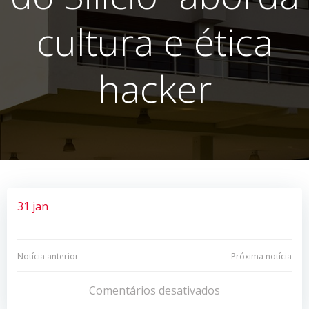
cultura e ética
hacker
31 jan
Navegação
Navegação
Notícia anterior
Próxima notícia
de
de
Comentários desativados