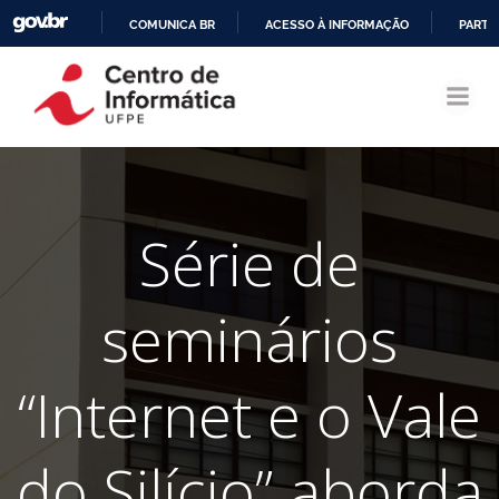
COMUNICA BR
ACESSO À INFORMAÇÃO
PARTI
Pular
IR
para
PARA
o
O
conteúdo
CONTEÚDO
Série de
seminários
“Internet e o Vale
do Silício” aborda