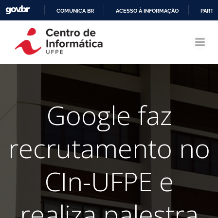
COMUNICA BR
ACESSO À INFORMAÇÃO
PARTI
Pular
IR
para
PARA
o
O
conteúdo
CONTEÚDO
Google faz
recrutamento no
CIn-UFPE e
realiza palestra