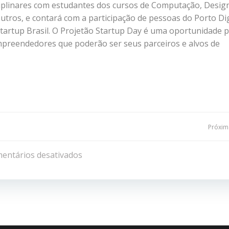
iplinares com estudantes dos cursos de Computação, Desig
tros, e contará com a participação de pessoas do Porto Dig
 Startup Brasil. O Projetão Startup Day é uma oportunidade 
preendedores que poderão ser seus parceiros e alvos de
Navegação
Próxima
de
entários desativados
Post