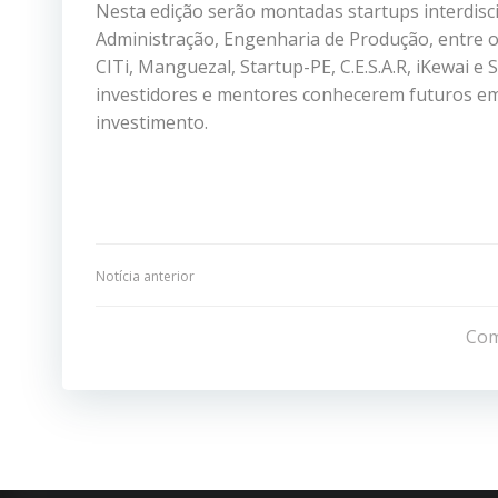
Nesta edição serão montadas startups interdisc
Administração, Engenharia de Produção, entre ou
CITi, Manguezal, Startup-PE, C.E.S.A.R, iKewai e
investidores e mentores conhecerem futuros em
investimento.
Navegação
Notícia anterior
de
Com
Post