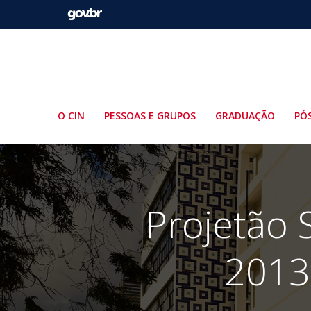
Pular
para
o
conteúdo
O CIN
PESSOAS E GRUPOS
GRADUAÇÃO
PÓ
Projetão 
2013.