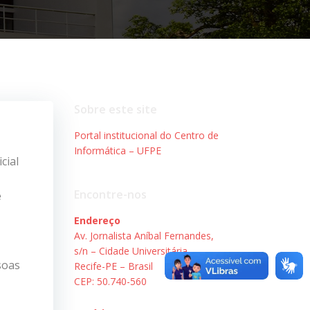
Sobre este site
Portal institucional do Centro de
Informática – UFPE
cial
Encontre-nos
e
Endereço
Av. Jornalista Aníbal Fernandes,
s/n – Cidade Universitária.
soas
Recife-PE – Brasil
CEP: 50.740-560