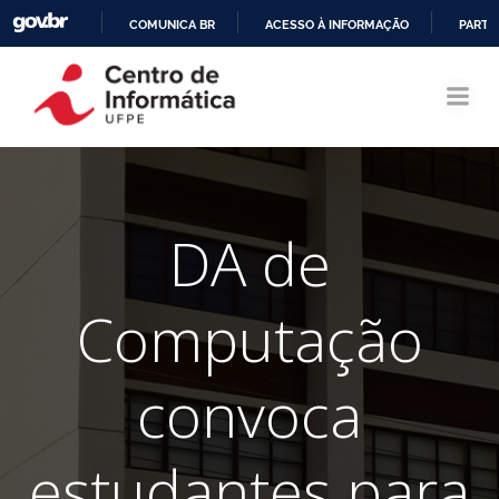
COMUNICA BR
ACESSO À INFORMAÇÃO
PARTI
Pular
IR
para
PARA
o
O
conteúdo
CONTEÚDO
DA de
Computação
convoca
estudantes para