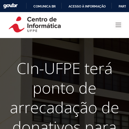
COMUNICA BR
ACESSO À INFORMAÇÃO
PARTI
Pular
IR
para
PARA
o
O
conteúdo
CONTEÚDO
CIn-UFPE terá
ponto de
arrecadação de
donativos para