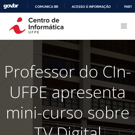
COMUNICA BR
ACESSO À INFORMAÇÃO
PARTI
Pular
IR
para
PARA
o
O
conteúdo
CONTEÚDO
Professor do CIn-
UFPE apresenta
mini-curso sobre
TV Digital