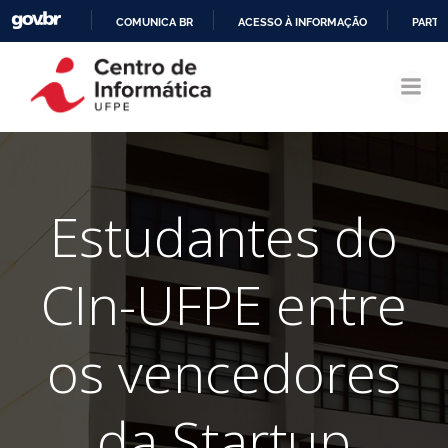
COMUNICA BR
ACESSO À INFORMAÇÃO
PARTI
Pular
IR
para
PARA
o
O
conteúdo
CONTEÚDO
Estudantes do
CIn-UFPE entre
os vencedores
da Startup