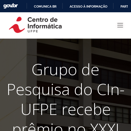
COMUNICA BR
ACESSO À INFORMAÇÃO
PARTI
Pular
IR
para
PARA
o
O
conteúdo
CONTEÚDO
Grupo de
Pesquisa do CIn-
UFPE recebe
prêmio no XXXI