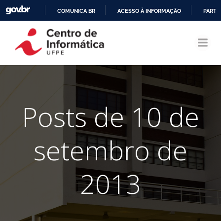
COMUNICA BR
ACESSO À INFORMAÇÃO
PARTI
Pular
IR
para
PARA
o
O
conteúdo
CONTEÚDO
Posts de 10 de
setembro de
2013