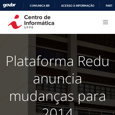
COMUNICA BR
ACESSO À INFORMAÇÃO
PARTI
Pular
IR
para
PARA
o
O
conteúdo
CONTEÚDO
Plataforma Redu
anuncia
mudanças para
2014