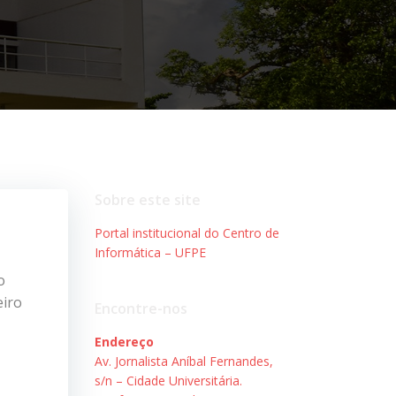
Sobre este site
Portal institucional do Centro de
Informática – UFPE
o
eiro
Encontre-nos
Endereço
Av. Jornalista Aníbal Fernandes,
s/n – Cidade Universitária.