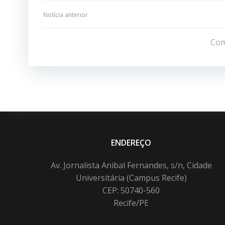
Navegação
Notícia anterior
de
Com
Post
ENDEREÇO
Av. Jornalista Anibal Fernandes, s/n, Cidade
Universitária (Campus Recife)
CEP: 50740-560
Recife/PE