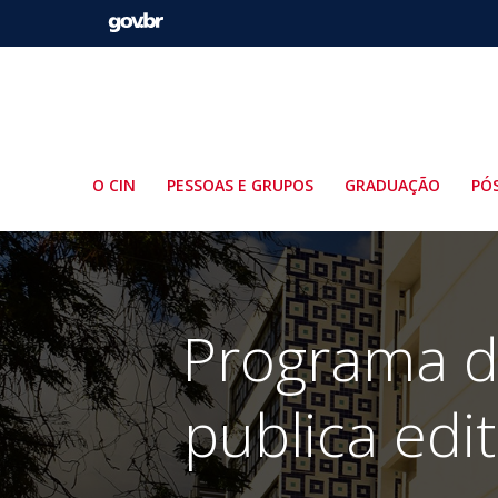
Pular
para
o
conteúdo
O CIN
PESSOAS E GRUPOS
GRADUAÇÃO
PÓ
Programa d
publica edi