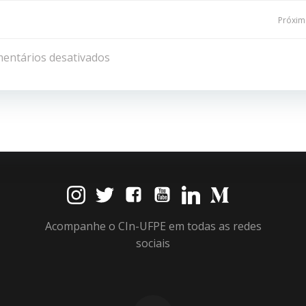
Navegação
Próxima
de
entários desativados
Post
Acompanhe o CIn-UFPE em todas as redes
sociais