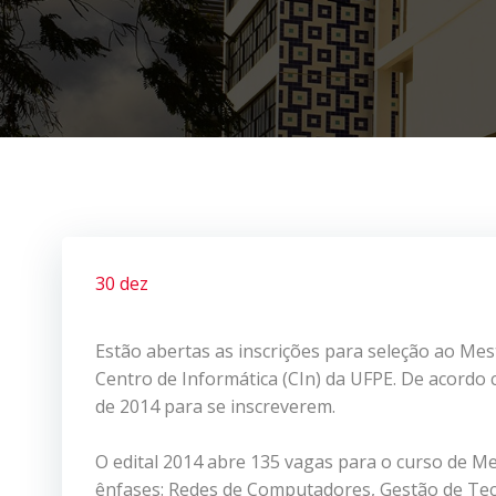
30 dez
Estão abertas as inscrições para seleção ao Me
Centro de Informática (CIn) da UFPE. De acordo c
de 2014 para se inscreverem.
O edital 2014 abre 135 vagas para o curso de M
ênfases: Redes de Computadores, Gestão de Tec