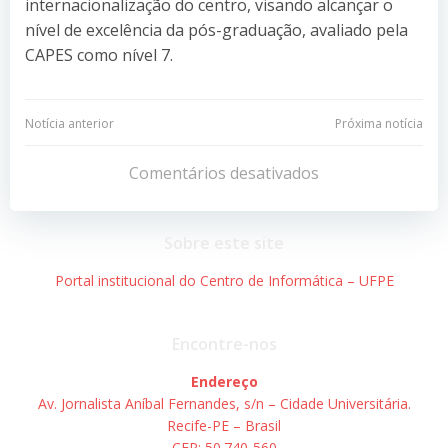
internacionalização do centro, visando alcançar o
nível de excelência da pós-graduação, avaliado pela
CAPES como nível 7.
Navegação
Navegação
Notícia anterior
Próxima notícia
de
de
Comentários desativados
Post
Post
Sobre este site
Portal institucional do Centro de Informática – UFPE
Encontre-nos
Endereço
Av. Jornalista Aníbal Fernandes, s/n – Cidade Universitária.
Recife-PE – Brasil
CEP: 50.740-560