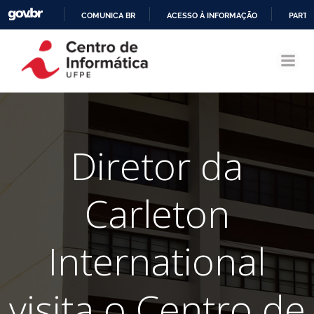
COMUNICA BR
ACESSO À INFORMAÇÃO
PARTI
Pular
IR
para
PARA
o
O
conteúdo
CONTEÚDO
Diretor da
Carleton
International
visita o Centro de