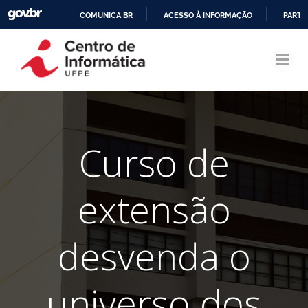
COMUNICA BR
ACESSO À INFORMAÇÃO
PARTI
Pular
IR
para
PARA
o
O
conteúdo
CONTEÚDO
Curso de
extensão
desvenda o
universo dos