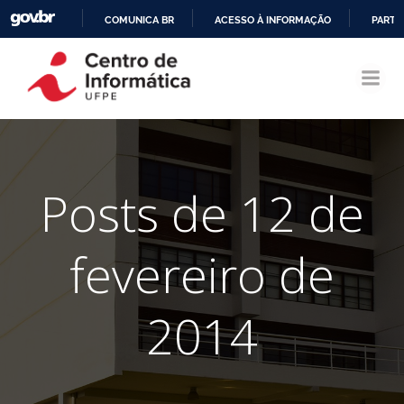
COMUNICA BR
ACESSO À INFORMAÇÃO
PARTI
Pular
IR
para
PARA
o
O
conteúdo
CONTEÚDO
Posts de 12 de
fevereiro de
2014