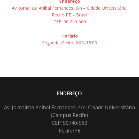
Endereço
Av. Jornalista Aníbal Fernandes, s/n – Cidade Universitária.
Recife-PE – Brasil
CEP: 50.740-560
Horário
Segunda–Sexta: 8:00–18:00
ENDEREÇO
Av. Jornalista Anibal Fernandes, s/n, Cidade Universitária
(Campus Recife)
CEP: 50740-560
Recife/PE