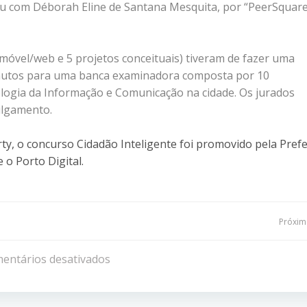
icou com Déborah Eline de Santana Mesquita, por “PeerSquar
s móvel/web e 5 projetos conceituais) tiveram de fazer uma
inutos para uma banca examinadora composta por 10
logia da Informação e Comunicação na cidade. Os jurados
julgamento.
ty, o concurso Cidadão Inteligente foi promovido pela Prefe
 o Porto Digital.
Navegação
Próxima
de
entários desativados
Post