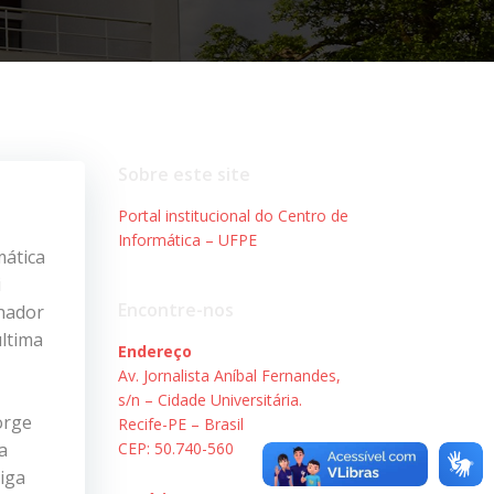
Sobre este site
Portal institucional do Centro de
Informática – UFPE
mática
i
Encontre-nos
nhador
última
Endereço
Av. Jornalista Aníbal Fernandes,
s/n – Cidade Universitária.
orge
Recife-PE – Brasil
a
CEP: 50.740-560
iga