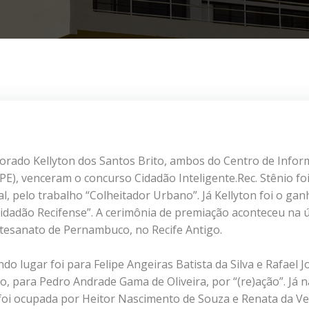
orado Kellyton dos Santos Brito, ambos do Centro de Infor
E), venceram o concurso Cidadão Inteligente.Rec. Stênio fo
, pelo trabalho “Colheitador Urbano”. Já Kellyton foi o ga
Cidadão Recifense”. A cerimônia de premiação aconteceu na 
rtesanato de Pernambuco, no Recife Antigo.
o lugar foi para Felipe Angeiras Batista da Silva e Rafael J
ro, para Pedro Andrade Gama de Oliveira, por “(re)ação”. Já n
 foi ocupada por Heitor Nascimento de Souza e Renata da Ve