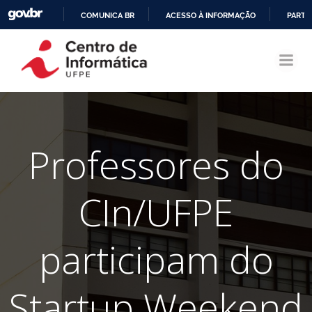
COMUNICA BR
ACESSO À INFORMAÇÃO
PARTI
Pular
IR
para
PARA
o
O
conteúdo
CONTEÚDO
Professores do
CIn/UFPE
participam do
Startup Weekend