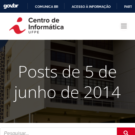
COMUNICA BR
ACESSO À INFORMAÇÃO
PARTI
Pular
IR
para
PARA
o
O
conteúdo
CONTEÚDO
Posts de 5 de
junho de 2014